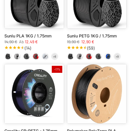
Sunlu PLA 1KG / 1.75mm
Sunlu PETG 1KG / 1.75mm
14,90 €
Ab
12,49 €
19,90 €
12,90 €
(14)
(59)
-17%
Creality CR-PETG - 1,75mm - 1kg
Polymaker PolyTerra PLA