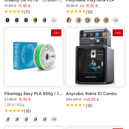
17,90 €
14,90 €
19,95 €
Ab
16,90 €
(11)
(10)
-23%
-16%
Fiberlogy Easy PLA 850g / 1.75mm
Anycubic Kobra S1 Combo
21,95 €
16,90 €
534,00 €
449,00 €
1,99 €
/
100g
(18)
(18)