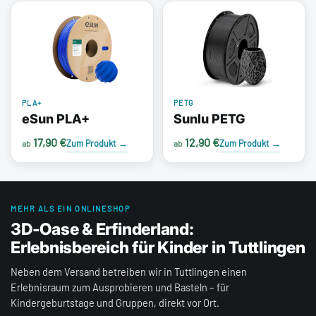
PLA+
PETG
eSun PLA+
Sunlu PETG
17,90 €
12,90 €
Zum Produkt
→
Zum Produkt
→
ab
ab
MEHR ALS EIN ONLINESHOP
3D-Oase & Erfinderland:
Erlebnisbereich für Kinder in Tuttlingen
Neben dem Versand betreiben wir in Tuttlingen einen
Erlebnisraum zum Ausprobieren und Basteln – für
Kindergeburtstage und Gruppen, direkt vor Ort.