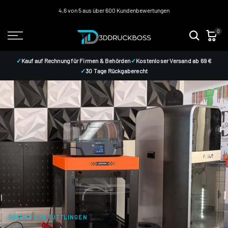
3ddruckboss
Zum
4,6 von 5 aus über 600 Kundenbewertungen
Inhalt
0
springen
–
✓
Kauf auf Rechnung für Firmen & Behörden
✓
Kostenloser Versand ab 69 €
✓
30 Tage Rückgaberecht
3D-
Drucker,
3D-
Druck-
Zubehör,
DIREKT AUS TUTTLINGEN