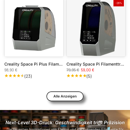
-26%
Creality Space Pi Plus Filamenttrockner
Creality Space Pi Filamenttrockner
98,90 €
79,95 €
59,00 €
(23)
(5)
Alle Anzeigen
Next-Level 3D-Druck: Geschwindigkeit trifft Präzision
Die neuesten Innovationen von Elegoo und die passenden Filamente für