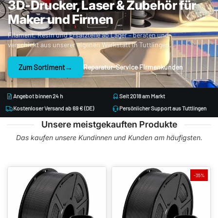
3D-Drucker, Laser & Zubehör für
Filament
Maker und Firmen
Filament, Resin und Ersatzteile ab Lager – beraten und
&
verschickt aus unserer eigenen Werkstatt in Tuttlingen.
→
Zum Sortiment
Reparatur-Service
Firmenkunden
·
Resin
Angebot binnen 24 h
Seit 2018 am Markt
online
Kostenloser Versand ab 69 € (DE)
Persönlicher Support aus Tuttlingen
Unsere meistgekauften Produkte
kaufen
Das kaufen unsere Kundinnen und Kunden am häufigsten.
-35%