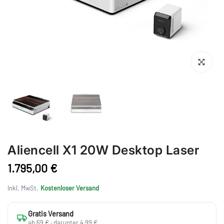
Anklicken 
Aliencell X1 20W Desktop Laser
1.795,00 €
Inkl. MwSt.
Kostenloser Versand
Gratis Versand
ab 69 € · darunter 4,99 €