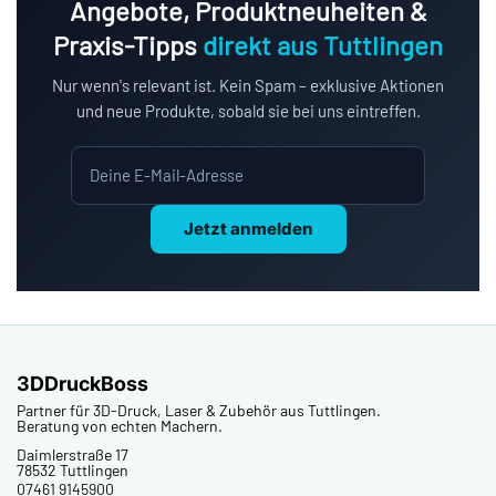
Angebote, Produktneuheiten &
Praxis-Tipps
direkt aus Tuttlingen
Nur wenn's relevant ist. Kein Spam – exklusive Aktionen
und neue Produkte, sobald sie bei uns eintreffen.
Jetzt anmelden
3DDruckBoss
Partner für 3D-Druck, Laser & Zubehör aus Tuttlingen.
Beratung von echten Machern.
Daimlerstraße 17
78532 Tuttlingen
07461 9145900