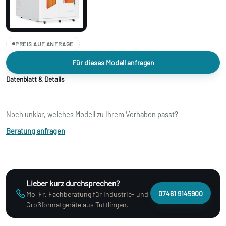
PREIS AUF ANFRAGE
Für dieses Modell anfragen
Datenblatt & Details
Noch unklar, welches Modell zu Ihrem Vorhaben passt?
Beratung anfragen
Lieber kurz durchsprechen?
07461 9145900
Mo–Fr, Fachberatung für Industrie- und
Großformatgeräte aus Tuttlingen.