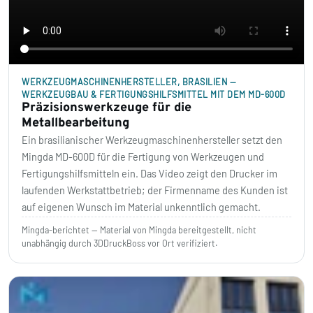
WERKZEUGMASCHINENHERSTELLER, BRASILIEN —
WERKZEUGBAU & FERTIGUNGSHILFSMITTEL MIT DEM MD-600D
Präzisionswerkzeuge für die
Metallbearbeitung
Ein brasilianischer Werkzeugmaschinenhersteller setzt den
Mingda MD-600D für die Fertigung von Werkzeugen und
Fertigungshilfsmitteln ein. Das Video zeigt den Drucker im
laufenden Werkstattbetrieb; der Firmenname des Kunden ist
auf eigenen Wunsch im Material unkenntlich gemacht.
Mingda-berichtet — Material von Mingda bereitgestellt, nicht
unabhängig durch 3DDruckBoss vor Ort verifiziert.