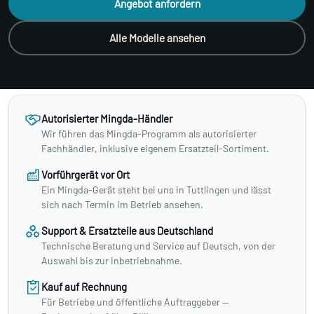
Angebot anfordern
Alle Modelle ansehen
Autorisierter Mingda-Händler
Wir führen das Mingda-Programm als autorisierter
Fachhändler, inklusive eigenem Ersatzteil-Sortiment.
Vorführgerät vor Ort
Ein Mingda-Gerät steht bei uns in Tuttlingen und lässt
sich nach Termin im Betrieb ansehen.
Support & Ersatzteile aus Deutschland
Technische Beratung und Service auf Deutsch, von der
Auswahl bis zur Inbetriebnahme.
Kauf auf Rechnung
Für Betriebe und öffentliche Auftraggeber —