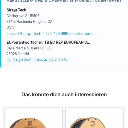
HERSTELLER- UND SICHERHEITSINFORMATIONEN (GPSR)
Siraya Tech
Clarkgrove St 15806
91745 Hacienda Heights, CA
USA
support@siraya.tech
+1 323 412 8788
Kontaktformular
EU-Verantwortlicher: TB EC REP EUROPEAN SL.
Calle Marcelo Usera 60, LC.
28026 Madrid
EUREG@TBVAT.COM
+34 682 797 075
Das könnte dich auch interessieren