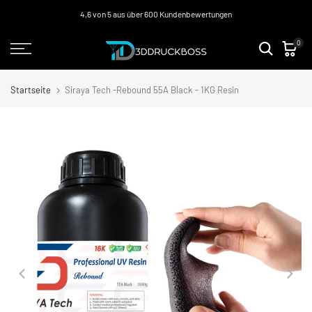
Zum
4,6 von 5 aus über 600 Kundenbewertungen
Inhalt
0
springen
Startseite
Siraya Tech -Rebound 55A Black - 1KG Resin