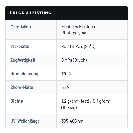
DRUCK & LEISTUNG
Materialien
Flexibles Elastomer-
Photopolymer
Viskosität
8000 mPa·s (25°C)
Zugfestigkeit
5 MPa (Bruch)
Bruchdehnung
170 %
Shore-Härte
55 A
Dichte
1,2 g/cm³ (fest) / 1,11 g/cm³
(flüssig)
UV-Wellenlänge
395-405 nm