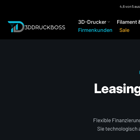
Zum
4,6 von 5 au
Inhalt
3D-Drucker
Filament 
springen
Firmenkunden
Sale
Leasing
Flexible Finanzierun
Sie technologisch 