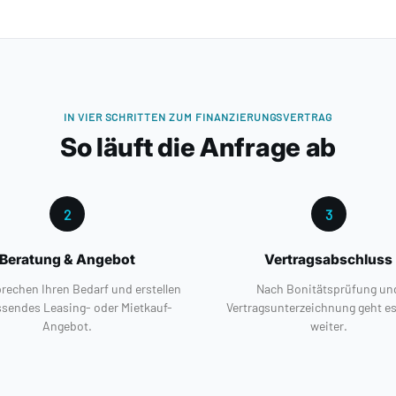
IN VIER SCHRITTEN ZUM FINANZIERUNGSVERTRAG
So läuft die Anfrage ab
2
3
Beratung & Angebot
Vertragsabschluss
rechen Ihren Bedarf und erstellen
Nach Bonitätsprüfung un
ssendes Leasing- oder Mietkauf-
Vertragsunterzeichnung geht es
Angebot.
weiter.