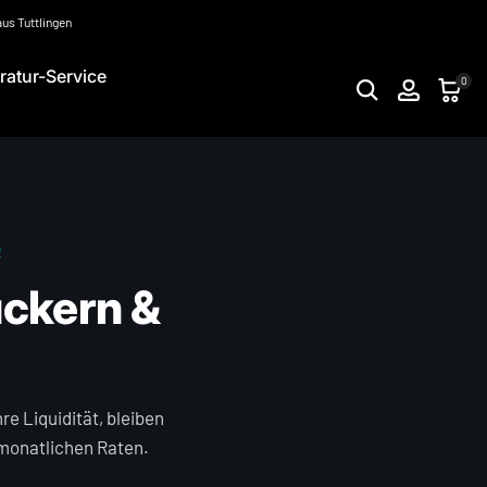
aus Tuttlingen
ratur-Service
0
R
uckern &
e Liquidität, bleiben
 monatlichen Raten.