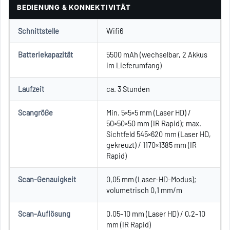
BEDIENUNG & KONNEKTIVITÄT
Schnittstelle
Wifi6
Batteriekapazität
5500 mAh (wechselbar, 2 Akkus
im Lieferumfang)
Laufzeit
ca. 3 Stunden
Scangröße
Min. 5×5×5 mm (Laser HD) /
50×50×50 mm (IR Rapid); max.
Sichtfeld 545×620 mm (Laser HD,
gekreuzt) / 1170×1385 mm (IR
Rapid)
Scan-Genauigkeit
0,05 mm (Laser-HD-Modus);
volumetrisch 0,1 mm/m
Scan-Auflösung
0,05–10 mm (Laser HD) / 0,2–10
mm (IR Rapid)