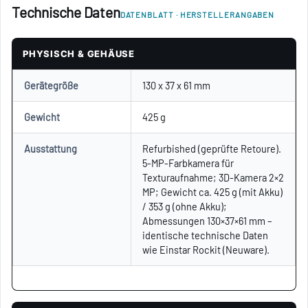
Technische Daten
DATENBLATT · HERSTELLERANGABEN
PHYSISCH & GEHÄUSE
Gerätegröße
130 x 37 x 61 mm
Gewicht
425 g
Ausstattung
Refurbished (geprüfte Retoure).
5-MP-Farbkamera für
Texturaufnahme; 3D-Kamera 2×2
MP; Gewicht ca. 425 g (mit Akku)
/ 353 g (ohne Akku);
Abmessungen 130×37×61 mm –
identische technische Daten
wie Einstar Rockit (Neuware).