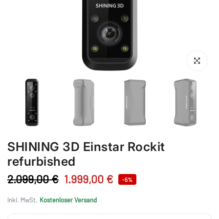
Anklicken 
SHINING 3D Einstar Rockit
refurbished
2.099,00 €
1.999,00 €
-5%
Inkl. MwSt.
Kostenloser Versand