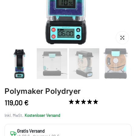
Anklicken 
Polymaker Polydryer
119,00 €
8 Bewertungen
Inkl. MwSt.
Kostenloser Versand
Gratis Versand