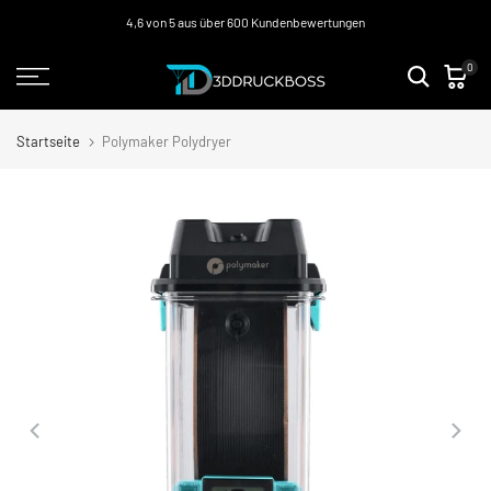
Zum
4,6 von 5 aus über 600 Kundenbewertungen
Inhalt
0
springen
Startseite
Polymaker Polydryer