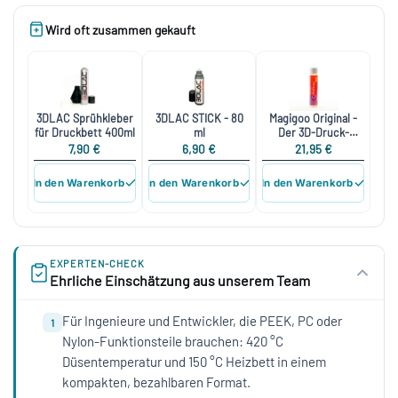
Wird oft zusammen gekauft
3DLAC Sprühkleber
3DLAC STICK - 80
Magigoo Original -
für Druckbett 400ml
ml
Der 3D-Druck-
Klebstoff
7,90 €
6,90 €
21,95 €
In den Warenkorb
In den Warenkorb
In den Warenkorb
EXPERTEN-CHECK
Ehrliche Einschätzung aus unserem Team
Für Ingenieure und Entwickler, die PEEK, PC oder
1
Nylon-Funktionsteile brauchen: 420 °C
Düsentemperatur und 150 °C Heizbett in einem
kompakten, bezahlbaren Format.