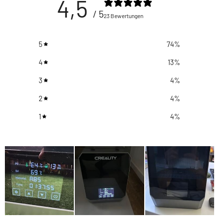
4,5
/ 5
23 Bewertungen
5
74
%
4
13
%
3
4
%
2
4
%
1
4
%