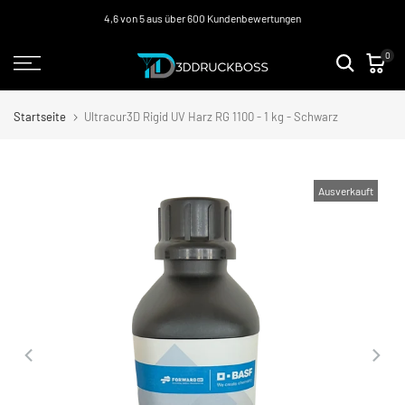
Zum
4,6 von 5 aus über 600 Kundenbewertungen
Inhalt
0
springen
Startseite
Ultracur3D Rigid UV Harz RG 1100 - 1 kg - Schwarz
Ausverkauft