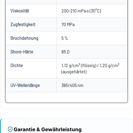
Viskosität
200-210 mPa·s (30°C)
Zugfestigkeit
70 MPa
Bruchdehnung
5 %
Shore-Härte
85 D
Dichte
1,12 g/cm³ (flüssig) / 1,20 g/cm³
(ausgehärtet)
UV-Wellenlänge
385/405 nm
Garantie & Gewährleistung