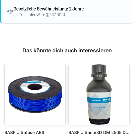
Gesetzliche Gewährleistung: 2 Jahre
ab Erhalt der Ware (§ 437 BGB)
Das könnte dich auch interessieren
 750g 1.75mm
BASF Ultrafuse ABS
BASF Ultracur3D DM 2505 Dental Model Beige - 1 KG