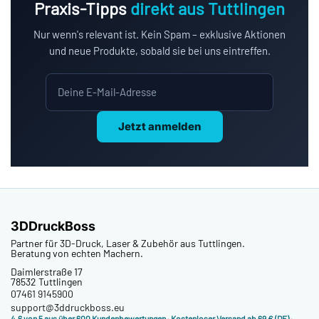
Praxis-Tipps
direkt aus Tuttlingen
Nur wenn's relevant ist. Kein Spam – exklusive Aktionen
und neue Produkte, sobald sie bei uns eintreffen.
Jetzt anmelden
3DDruckBoss
Partner für 3D-Druck, Laser & Zubehör aus Tuttlingen.
Beratung von echten Machern.
Daimlerstraße 17
78532 Tuttlingen
07461 9145900
support@3ddruckboss.eu
4,6 von 5 aus über 600 Kundenbewertungen
· Kostenloser Versand ab 69 € (DE) ·