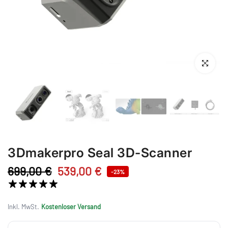
Anklicken 
3Dmakerpro Seal 3D-Scanner
699,00 €
539,00 €
-23%
1 Bewertung
Inkl. MwSt.
Kostenloser Versand