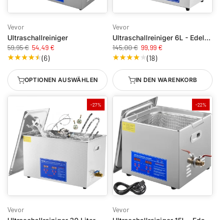
Vevor
Vevor
Ultraschallreiniger
Ultraschallreiniger 6L - Edelstahl - mit Heizung
59,95 €
54,49 €
145,00 €
99,99 €
(6)
(18)
OPTIONEN AUSWÄHLEN
IN DEN WARENKORB
-27%
-22%
Vevor
Vevor