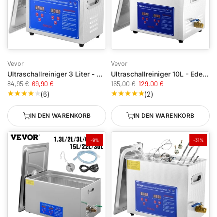
Vevor
Vevor
Ultraschallreiniger 3 Liter - Edelstahl
Ultraschallreiniger 10L - Edelstahl - inkl. Heizung
84,95 €
69,90 €
165,00 €
129,00 €
(6)
(2)
IN DEN WARENKORB
IN DEN WARENKORB
-9%
-31%