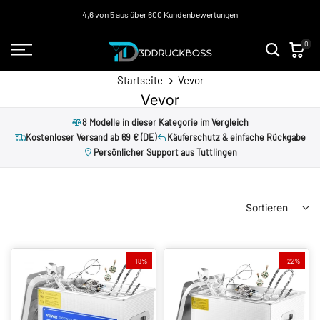
Zum
4,6 von 5 aus über 600 Kundenbewertungen
Inhalt
0
springen
Startseite
Vevor
Vevor
8 Modelle in dieser Kategorie im Vergleich
Kostenloser Versand ab 69 € (DE)
Käuferschutz & einfache Rückgabe
Persönlicher Support aus Tuttlingen
Sortieren
-18%
-22%