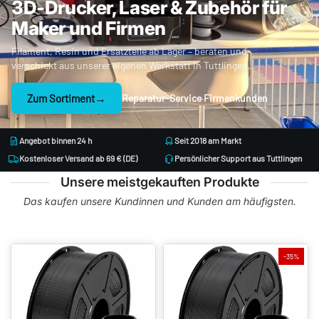
3D-Drucker, Laser & Zubehör für
Filament
Maker und Firmen
Filament, Resin und Ersatzteile ab Lager – beraten und
&
verschickt aus unserer eigenen Werkstatt in Tuttlingen.
→
Zum Sortiment
Reparatur-Service
Firmenkunden
·
Resin
Angebot binnen 24 h
Seit 2018 am Markt
online
Kostenloser Versand ab 69 € (DE)
Persönlicher Support aus Tuttlingen
Unsere meistgekauften Produkte
kaufen
Das kaufen unsere Kundinnen und Kunden am häufigsten.
-35%