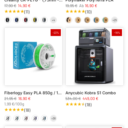
17,90 €
14,90 €
19,95 €
Ab
16,90 €
(11)
(10)
-23%
-16%
Fiberlogy Easy PLA 850g / 1.75mm
Anycubic Kobra S1 Combo
21,95 €
16,90 €
534,00 €
449,00 €
1,99 €
/
100g
(18)
(18)