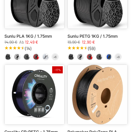
Sunlu PLA 1KG / 1.75mm
Sunlu PETG 1KG / 1.75mm
14,90 €
Ab
12,49 €
19,90 €
12,90 €
(14)
(59)
-17%
Creality CR-PETG - 1,75mm - 1kg
Polymaker PolyTerra PLA