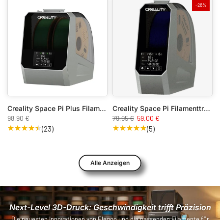
-26%
Creality Space Pi Plus Filamenttrockner
Creality Space Pi Filamenttrockner
98,90 €
79,95 €
59,00 €
(23)
(5)
Alle Anzeigen
Next-Level 3D-Druck: Geschwindigkeit trifft Präzision
Die neuesten Innovationen von Elegoo und die passenden Filamente für