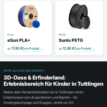
PLA+
PETG
eSun PLA+
Sunlu PETG
17,90 €
12,90 €
Zum Produkt
→
Zum Produkt
→
ab
ab
MEHR ALS EIN ONLINESHOP
3D-Oase & Erfinderland:
Erlebnisbereich für Kinder in Tuttlingen
Neben dem Versand betreiben wir in Tuttlingen einen
Erlebnisraum zum Ausprobieren und Basteln – für
Kindergeburtstage und Gruppen, direkt vor Ort.