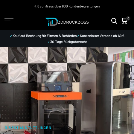
3ddruckboss
Zum
4,6 von 5 aus über 600 Kundenbewertungen
Inhalt
0
springen
–
✓
Kauf auf Rechnung für Firmen & Behörden
✓
Kostenloser Versand ab 69 €
✓
30 Tage Rückgaberecht
3D-
Drucker,
3D-
Druck-
Zubehör,
DIREKT AUS TUTTLINGEN