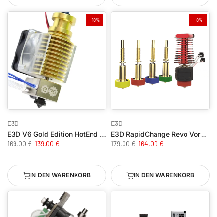
-18%
-8%
E3D
E3D
E3D V6 Gold Edition HotEnd - 1,75mm - 12V
E3D RapidChange Revo Voron - 1.75mm, 12V – Vollständiges Düsenset
169,00 €
139,00 €
179,00 €
164,00 €
IN DEN WARENKORB
IN DEN WARENKORB