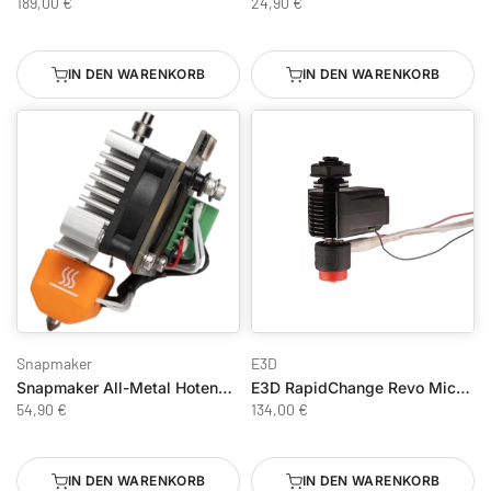
189,00 €
24,90 €
IN DEN WARENKORB
IN DEN WARENKORB
Snapmaker
E3D
Snapmaker All-Metal Hotend mit gehärteter Stahldüse (0,4 mm) – J1/J1s Rechts
E3D RapidChange Revo Micro 1.75mm Single Nozzle Kit
54,90 €
134,00 €
IN DEN WARENKORB
IN DEN WARENKORB