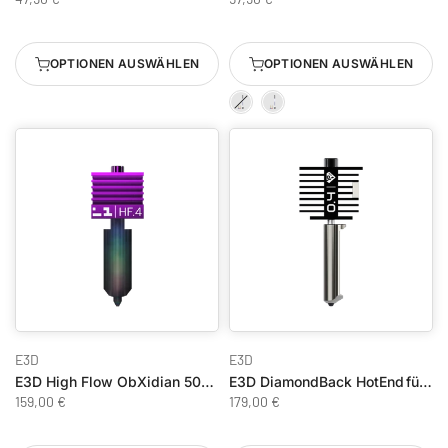
OPTIONEN AUSWÄHLEN
OPTIONEN AUSWÄHLEN
E3D
E3D
E3D High Flow ObXidian 500 HotEnd H2D/H2C/H2S/P2S
E3D DiamondBack HotEnd für Bambu Lab A1 / A1 Mini
159,00 €
179,00 €