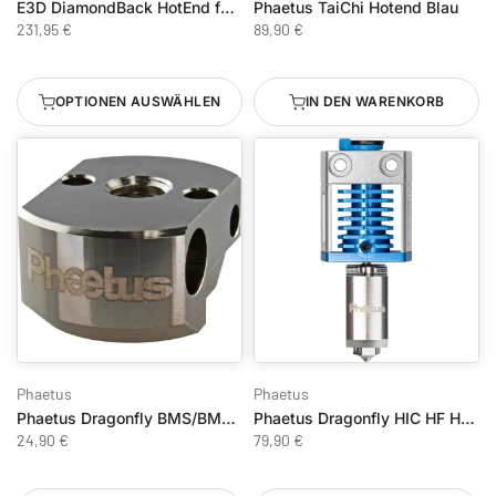
E3D DiamondBack HotEnd für Bambu Lab P1 Series
Phaetus TaiChi Hotend Blau
231,95 €
89,90 €
OPTIONEN AUSWÄHLEN
IN DEN WARENKORB
Phaetus
Phaetus
Phaetus Dragonfly BMS/BMO Heatblock
Phaetus Dragonfly HIC HF Hot-End
24,90 €
79,90 €