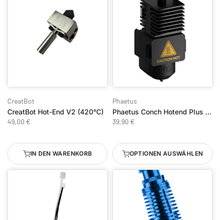
CreatBot
Phaetus
CreatBot Hot-End V2 (420°C)
Phaetus Conch Hotend Plus für Bambu Lab A1/A1 Mini
49,00 €
39,90 €
IN DEN WARENKORB
OPTIONEN AUSWÄHLEN