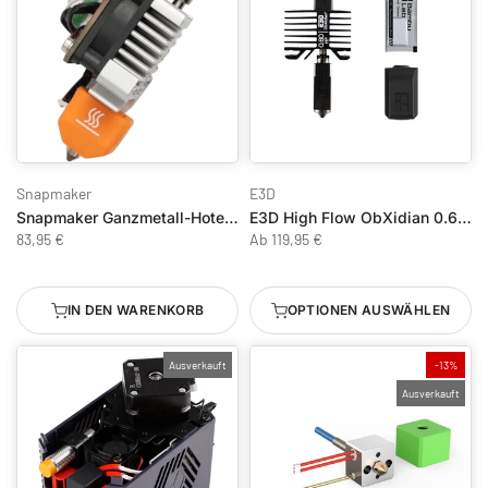
Snapmaker
E3D
Snapmaker Ganzmetall-Hotend mit gehärteter Stahldüse für J1/J1s 0,4mm
E3D High Flow ObXidian 0.6 mm HotEnd für Bambu Lab X1/P1 Serie
83,95 €
Ab
119,95 €
IN DEN WARENKORB
OPTIONEN AUSWÄHLEN
Ausverkauft
-13%
Ausverkauft