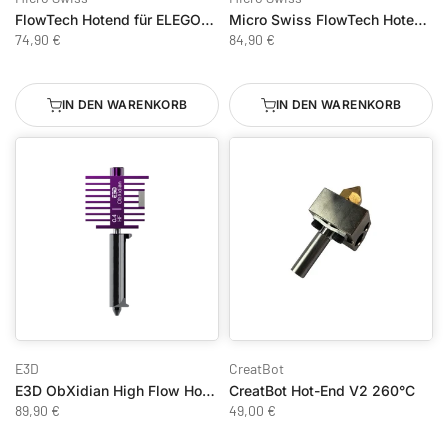
FlowTech Hotend für ELEGOO Neptune 4 / 4 Pro
Micro Swiss FlowTech Hotend für Anycubic Kobra S1
74,90 €
84,90 €
IN DEN WARENKORB
IN DEN WARENKORB
E3D
CreatBot
E3D ObXidian High Flow HotEnd für Bambu Lab A1 / A1 Mini
CreatBot Hot-End V2 260°C
89,90 €
49,00 €