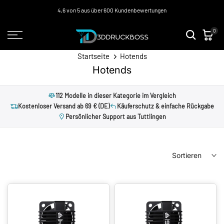
Zum
4,6 von 5 aus über 600 Kundenbewertungen
Inhalt
0
springen
Startseite
Hotends
Hotends
112 Modelle in dieser Kategorie im Vergleich
Kostenloser Versand ab 69 € (DE)
Käuferschutz & einfache Rückgabe
Persönlicher Support aus Tuttlingen
Sortieren