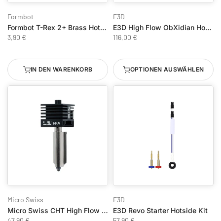
Formbot
E3D
Formbot T-Rex 2+ Brass Hot End 0,25mm
E3D High Flow ObXidian HotEnd für Bambu Lab P1 Serie
3,90 €
116,00 €
IN DEN WARENKORB
OPTIONEN AUSWÄHLEN
Micro Swiss
E3D
Micro Swiss CHT High Flow Hotend für Bambu Lab A1, A1 Mini & H2D
E3D Revo Starter Hotside Kit
47,90 €
57,90 €