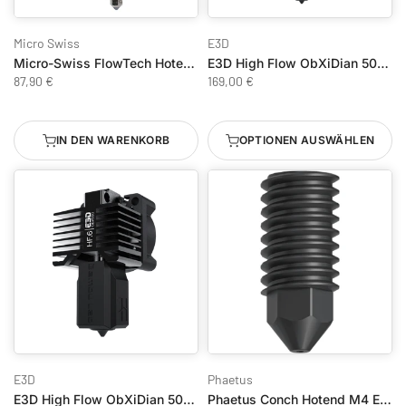
Micro Swiss
E3D
Micro-Swiss FlowTech Hotend für Elegoo Centauri Carbon
E3D High Flow ObXiDian 500 X1E HotEnd
87,90 €
169,00 €
IN DEN WARENKORB
OPTIONEN AUSWÄHLEN
E3D
Phaetus
E3D High Flow ObXiDian 500 P1 HotEnd
Phaetus Conch Hotend M4 EndCoat