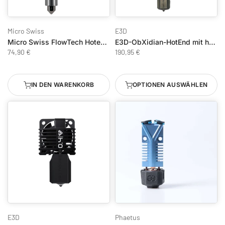
Micro Swiss
E3D
Micro Swiss FlowTech Hotend für Creality Ender 3 V3 / V3 Plus
E3D-ObXidian-HotEnd mit hohem Durchfluss für Bambu Lab P1-Serie, vollständig montiert
74,90 €
190,95 €
IN DEN WARENKORB
OPTIONEN AUSWÄHLEN
E3D
Phaetus