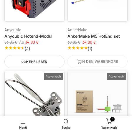
Anycubic
AnkerMake
Anycubic Hotend-Modul
AnkerMake M5 HotEnd set
53,95 €
Ab
34,90 €
39,95 €
34,90 €
(3)
(1)
IN DEN WARENKORB
MEHR LESEN
Ausverkauft
Ausverkauft
0
Menü
Suche
Warenkorb