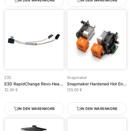
IN DEN WARENKORB
IN DEN WARENKORB
E3D
Snapmaker
E3D RapidChange Revo HeaterCore 12V
Snapmaker Hardened Hot Ends für J1 0,4 mm (2er-Set)
32,90 €
129,00 €
IN DEN WARENKORB
IN DEN WARENKORB