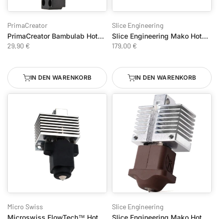
PrimaCreator
Slice Engineering
PrimaCreator Bambulab Hotend H 0.4mm für 1.75mm Filament
Slice Engineering Mako Hotend für Bambu Lab X1/X1C – mit Bondtech CHT Fin Düse
29,90 €
179,00 €
IN DEN WARENKORB
IN DEN WARENKORB
Micro Swiss
Slice Engineering
Microswiss FlowTech™ Hotend CM2™ für Bambu Lab P1P/P1S - gehärtete Spitze 0.4 mm
Slice Engineering Mako Hotend für Bambu Lab X1E - GammaMaster FIN Düse