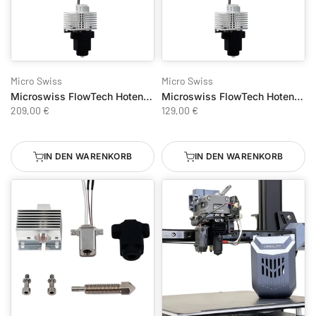
Micro Swiss
Micro Swiss
Microswiss FlowTech Hotend Bambu Lab X1/X1C - DiamondBack - Standard Flow
Microswiss FlowTech Hotend Bambu Lab X1/X1C - CM2 CHT - Hartspitze - Hochdurchsatz
209,00 €
129,00 €
IN DEN WARENKORB
IN DEN WARENKORB