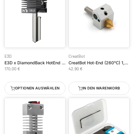
E3D
CreatBot
E3D x DiamondBack HotEnd für Bambu Lab H2S, H2C, H2D & P2S
CreatBot Hot-End (260°C) 1,75 mm
170,00 €
42,90 €
OPTIONEN AUSWÄHLEN
IN DEN WARENKORB