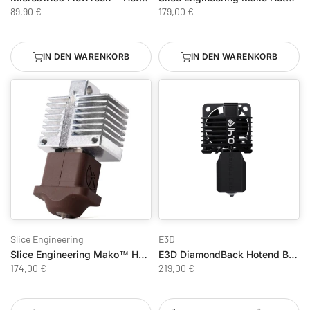
89,90 €
179,00 €
IN DEN WARENKORB
IN DEN WARENKORB
Slice Engineering
E3D
Slice Engineering Mako™ Hotend mit Elektronik für Bambu Lab P1/P1P - GammaMaster Düse
E3D DiamondBack Hotend Bambu Lab P1-Serie
174,00 €
219,00 €