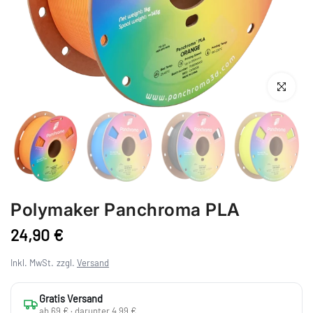
Anklicken 
Polymaker Panchroma PLA
24,90 €
Inkl. MwSt.
zzgl.
Versand
Gratis Versand
ab 69 € · darunter 4,99 €