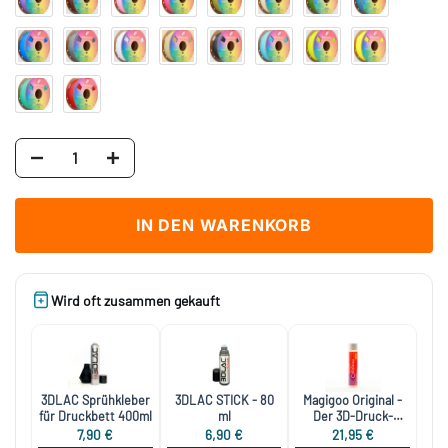
IN DEN WARENKORB
Wird oft zusammen gekauft
3DLAC Sprühkleber
3DLAC STICK - 80
Magigoo Original -
für Druckbett 400ml
ml
Der 3D-Druck-
Klebstoff
7,90 €
6,90 €
21,95 €