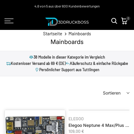
Zum
4,6 von 5 aus über 600 Kundenbewertungen
Inhalt
0
springen
Startseite
Mainboards
Mainboards
38 Modelle in dieser Kategorie im Vergleich
Kostenloser Versand ab 69 € (DE)
Käuferschutz & einfache Rückgabe
Persönlicher Support aus Tuttlingen
Sortieren
ELEGOO
Elegoo Neptune 4 Max/Plus Motherboard
109,00 €