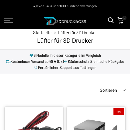
Zum
4,6 von 5 aus über 600 Kundenbewertungen
Inhalt
0
springen
Startseite
Lüfter für 3D Drucker
Lüfter für 3D Drucker
6 Modelle in dieser Kategorie im Vergleich
Kostenloser Versand ab 69 € (DE)
Käuferschutz & einfache Rückgabe
Persönlicher Support aus Tuttlingen
Sortieren
-6%