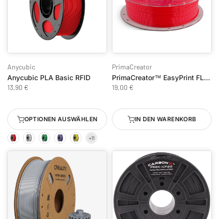
Anycubic
PrimaCreator
Anycubic PLA Basic RFID
PrimaCreator™ EasyPrint FLEX TPU 95A - 500g - Rot
13,90 €
19,00 €
OPTIONEN AUSWÄHLEN
IN DEN WARENKORB