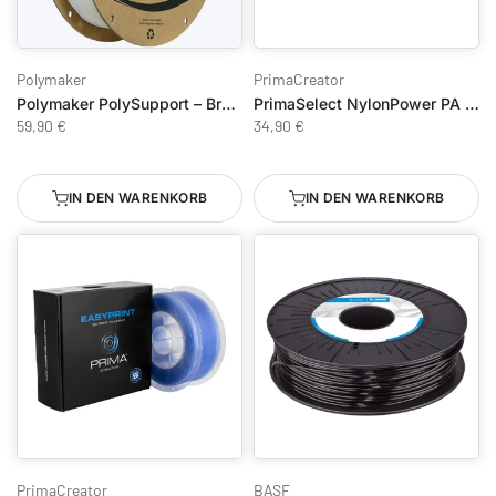
Polymaker
PrimaCreator
Polymaker PolySupport – Breakaway Support Filament 1,75 mm, 750 g
PrimaSelect NylonPower PA 6/66 - 1,75mm - 500g - Natur
59,90 €
34,90 €
IN DEN WARENKORB
IN DEN WARENKORB
PrimaCreator
BASF