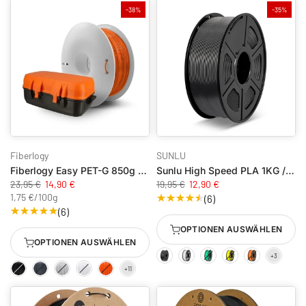
-38%
-35%
Fiberlogy
SUNLU
Fiberlogy Easy PET-G 850g / 1.75mm
Sunlu High Speed PLA 1KG / 1.75mm
23,95 €
14,90 €
19,95 €
12,90 €
1,75 €
/
100g
(6)
(6)
OPTIONEN AUSWÄHLEN
OPTIONEN AUSWÄHLEN