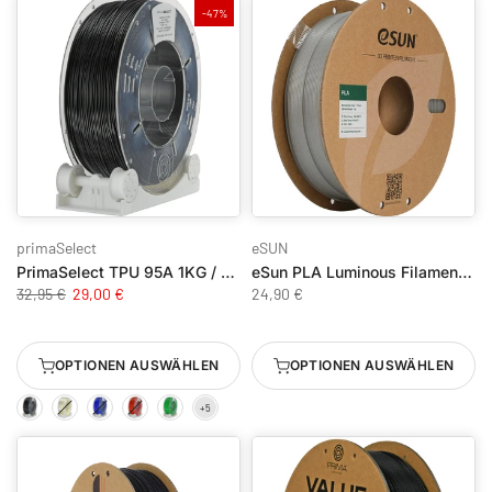
-47%
primaSelect
eSUN
PrimaSelect TPU 95A 1KG / 1.75mm
eSun PLA Luminous Filament - Leuchtend im Dunkeln
32,95 €
29,00 €
24,90 €
OPTIONEN AUSWÄHLEN
OPTIONEN AUSWÄHLEN