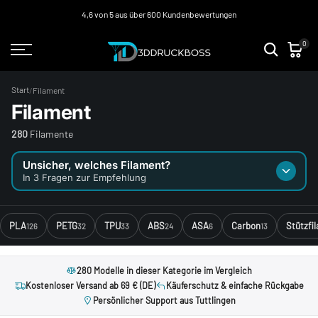
Zum
4,6 von 5 aus über 600 Kundenbewertungen
Inhalt
0
springen
Start
/
Filament
Filament
280
Filamente
Unsicher, welches Filament?
In 3 Fragen zur Empfehlung
PLA
PETG
TPU
ABS
ASA
Carbon
Stützfi
126
32
33
24
6
13
280 Modelle in dieser Kategorie im Vergleich
Kostenloser Versand ab 69 € (DE)
Käuferschutz & einfache Rückgabe
Persönlicher Support aus Tuttlingen