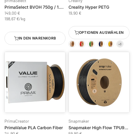
primaSelect
Creality
PrimaSelect BVOH 750g / 1.75mm
Creality Hyper PETG
149,00 €
19,90 €
198,67 €
/
kg
OPTIONEN AUSWÄHLEN
IN DEN WARENKORB
PrimaCreator
Snapmaker
PrimaValue PLA Carbon Fiber
Snapmaker High Flow TPU95 Schwarz 1 kg
24,90 €
59,90 €