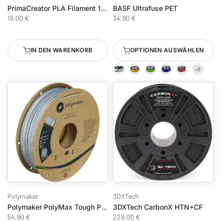
PrimaCreator PLA Filament 1.75mm 1 kg Transparent Blau
BASF Ultrafuse PET
19,00 €
34,90 €
IN DEN WARENKORB
OPTIONEN AUSWÄHLEN
Polymaker
3DXTech
Polymaker PolyMax Tough PC 750g
3DXTech CarbonX HTN+CF
54,90 €
229,00 €