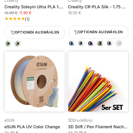
Creality
Creality
Creality Soleyin Ultra PLA 1.75 mm
Creality CR-PLA Silk - 1.75 mm - 1 kg
14,90 €
11,90 €
19,00 €
(1)
OPTIONEN AUSWÄHLEN
OPTIONEN AUSWÄHLEN
eSUN
3DDruckBoss
eSUN PLA UV Color Change
3D Stift / Pen Filament Nachfüllset Bunt
24,90 €
Ab
10,95 €