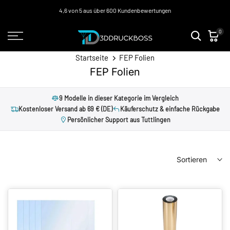
Zum
4,6 von 5 aus über 600 Kundenbewertungen
Inhalt
0
springen
Startseite
FEP Folien
FEP Folien
9 Modelle in dieser Kategorie im Vergleich
Kostenloser Versand ab 69 € (DE)
Käuferschutz & einfache Rückgabe
Persönlicher Support aus Tuttlingen
Sortieren