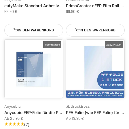
eufyMake Standard Adhesive Mat
PrimaCreator nFEP Film Roll 30 x 160 cm
59,90 €
99,90 €
IN DEN WARENKORB
IN DEN WARENKORB
Ausverkauft
Ausverkauft
Anycubic
3DDruckBoss
Anycubic FEP-Folie für die Photon-Serie
PFA Folie (wie FEP Folie) für Anycubic, Elegoo, Formlabs, SLA, DLP
Ab
28,95 €
Ab
19,95 €
(2)