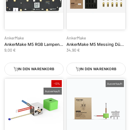
AnkerMake
AnkerMake
AnkerMake M5 RGB Lampenboard PCBA
AnkerMake M5 Messing Düse 0,8mm - 10 Stück
9,00 €
34,90 €
IN DEN WARENKORB
IN DEN WARENKORB
-13%
Ausverkauft
Ausverkauft