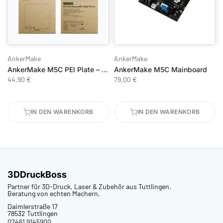
AnkerMake
AnkerMake
AnkerMake M5C PEI Plate – Beidseitige Federstahlplatte
AnkerMake M5C Mainboard
44,90 €
79,00 €
IN DEN WARENKORB
IN DEN WARENKORB
3DDruckBoss
Partner für 3D-Druck, Laser & Zubehör aus Tuttlingen.
Beratung von echten Machern.
Daimlerstraße 17
78532 Tuttlingen
07461 9145900