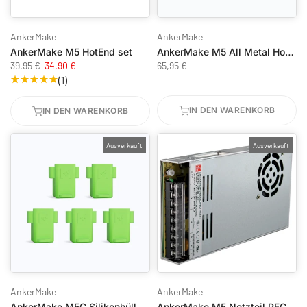
AnkerMake
AnkerMake
AnkerMake M5 HotEnd set
AnkerMake M5 All Metal HotEnd Set
39,95 €
34,90 €
65,95 €
(1)
IN DEN WARENKORB
IN DEN WARENKORB
Ausverkauft
Ausverkauft
AnkerMake
AnkerMake
AnkerMake M5C Silikonhülle Heizblock 5er-Pack
AnkerMake M5 Netzteil PFC 350W