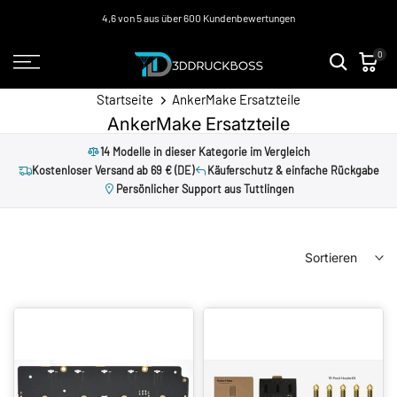
Zum
4,6 von 5 aus über 600 Kundenbewertungen
Inhalt
0
springen
Startseite
AnkerMake Ersatzteile
AnkerMake Ersatzteile
14 Modelle in dieser Kategorie im Vergleich
Kostenloser Versand ab 69 € (DE)
Käuferschutz & einfache Rückgabe
Persönlicher Support aus Tuttlingen
Sortieren