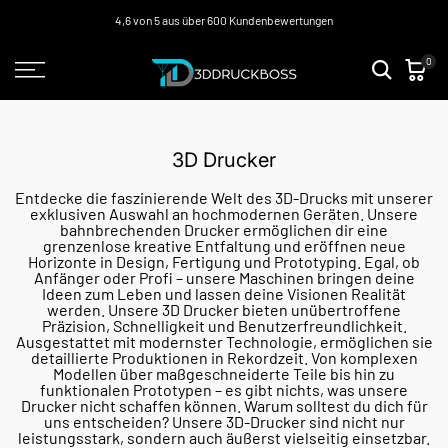
Zum
4,6 von 5 aus über 600 Kundenbewertungen
Inhalt
0
springen
3D Drucker
Entdecke die faszinierende Welt des 3D-Drucks mit unserer
exklusiven Auswahl an hochmodernen Geräten. Unsere
bahnbrechenden Drucker ermöglichen dir eine
grenzenlose kreative Entfaltung und eröffnen neue
Horizonte in Design, Fertigung und Prototyping. Egal, ob
Anfänger oder Profi – unsere Maschinen bringen deine
Ideen zum Leben und lassen deine Visionen Realität
werden. Unsere 3D Drucker bieten unübertroffene
Präzision, Schnelligkeit und Benutzerfreundlichkeit.
Ausgestattet mit modernster Technologie, ermöglichen sie
detaillierte Produktionen in Rekordzeit. Von komplexen
Modellen über maßgeschneiderte Teile bis hin zu
funktionalen Prototypen – es gibt nichts, was unsere
Drucker nicht schaffen können. Warum solltest du dich für
uns entscheiden? Unsere 3D-Drucker sind nicht nur
leistungsstark, sondern auch äußerst vielseitig einsetzbar.