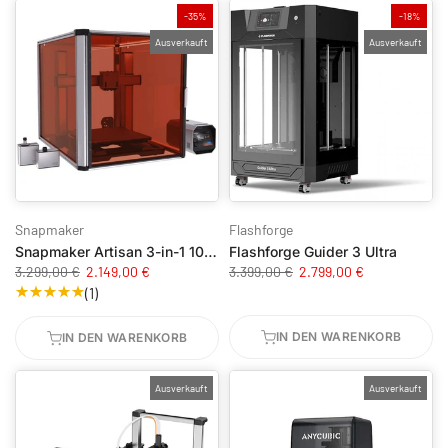
-35%
-18%
Ausverkauft
Ausverkauft
Snapmaker
Flashforge
Snapmaker Artisan 3-in-1 10W Bundle
Flashforge Guider 3 Ultra
3.299,00 €
2.149,00 €
3.399,00 €
2.799,00 €
(1)
IN DEN WARENKORB
IN DEN WARENKORB
Ausverkauft
Ausverkauft