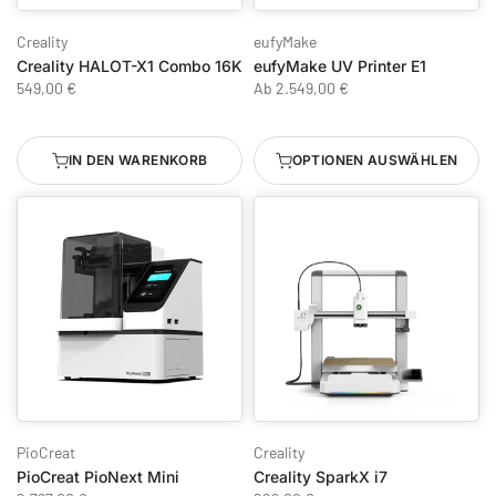
Creality
eufyMake
Creality HALOT-X1 Combo 16K
eufyMake UV Printer E1
549,00 €
Ab
2.549,00 €
IN DEN WARENKORB
OPTIONEN AUSWÄHLEN
PioCreat
Creality
PioCreat PioNext Mini
Creality SparkX i7