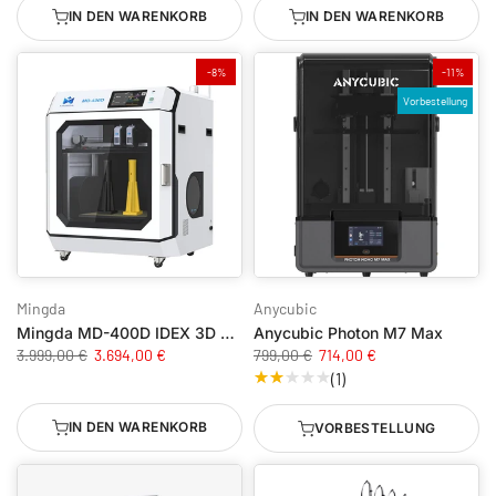
IN DEN WARENKORB
IN DEN WARENKORB
-8%
-11%
Vorbestellung
Mingda
Anycubic
Mingda MD-400D IDEX 3D Drucker
Anycubic Photon M7 Max
3.999,00 €
3.694,00 €
799,00 €
714,00 €
(1)
IN DEN WARENKORB
VORBESTELLUNG